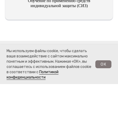
Обучение по применению средств
индивидуальной защиты (СИЗ)
Мы используем файлы cookie, чтобы сделать
ваше взаимодействие с сайтом максимально
понятным и эффективным. Нажимая «ОК», вы
ОК
соглашаетесь с использованием файлов cookie
Направления
Документы
в соответствии с
Политикой
деятельности
Обратный звонок
Отзывы клиентов
конфиденциальности
Охрана труда
Лицензии и аккредитации
Промышленная
Согласие на обработку
безопасность
перс. данных
Проектирование ОПО
Политика
конфиденциальности
Сертификация продукции
Сертификация ИСО (ISO)