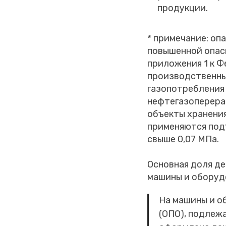
продукции.
* примечание: оп
повышенной опас
приложения 1 к 
производственных
газопотребления 
нефтегазоперера
объекты хранения
применяются под
свыше 0,07 МПа.
Основная доля де
машины и оборуд
На машины и о
(ОПО), подлеж