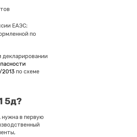
атов
сии ЕАЭС;
ормленной по
и декларировании
опасности
/2013
по схеме
1 5д?
 нужна в первую
оизводственный
менты,