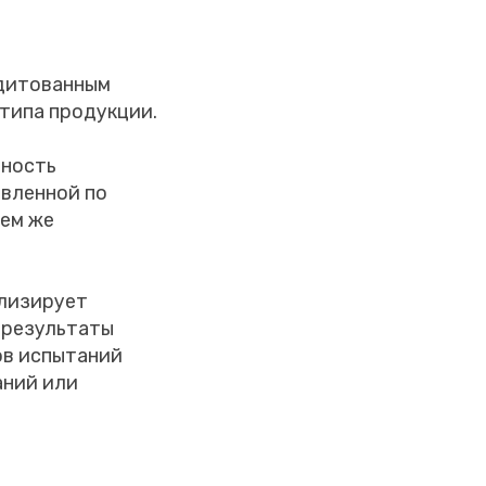
едитованным
типа продукции.
пность
овленной по
тем же
ализирует
 результаты
ов испытаний
аний или