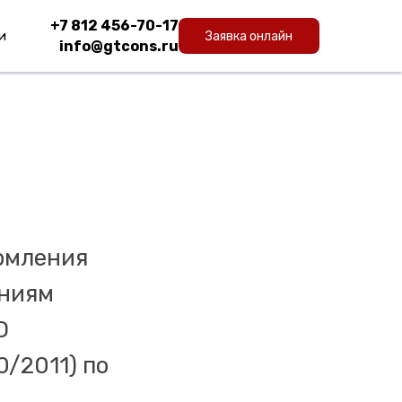
+7 812 456-70-17
и
Заявка онлайн
info@gtcons.ru
рмления
аниям
О
0/2011) по