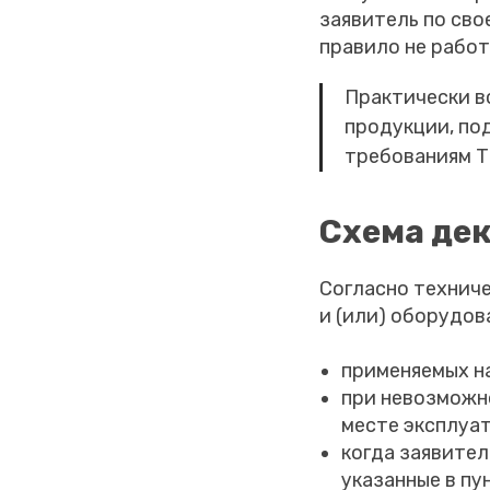
заявитель по св
правило не работ
Практически в
продукции, по
требованиям Т
Схема дек
Согласно техниче
и (или) оборудов
применяемых н
при невозможно
месте эксплуа
когда заявите
указанные в пу