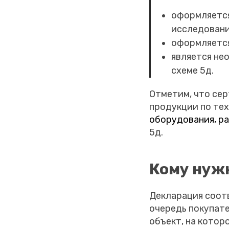
оформляется
исследовани
оформляется
является не
схеме 5д.
Отметим, что се
продукции по те
оборудования, р
5д.
Кому нужн
Декларация соотв
очередь покупат
объект, на котор