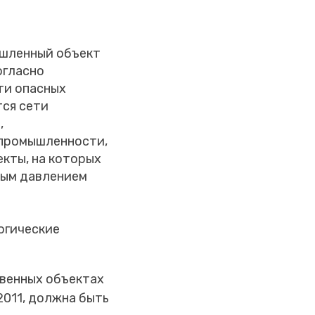
ышленный объект
огласно
ти опасных
тся сети
,
 промышленности,
екты, на которых
ным давлением
огические
твенных объектах
011, должна быть