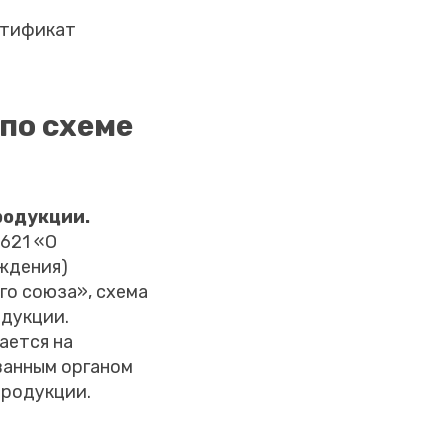
ртификат
по схеме
родукции.
621 «О
ждения)
го союза», схема
дукции.
ается на
ванным органом
продукции.