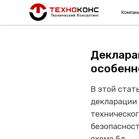
Компан
Декларац
особенн
В этой стат
декларации 
техническог
безопасност
схеме 5д.