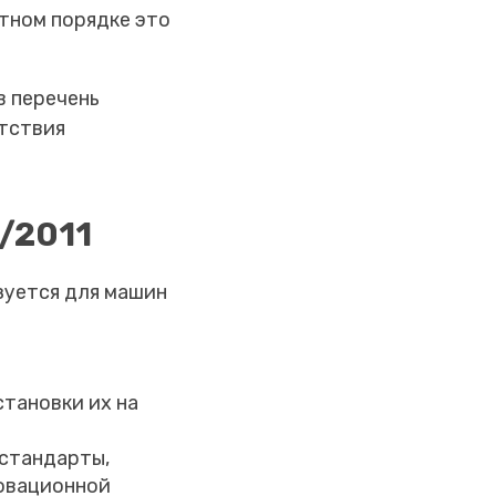
тном порядке это
в перечень
тствия
/2011
зуется для машин
тановки их на
 стандарты,
новационной