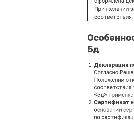
оформлена дек
При желании з
соответствия.
Особенно
5д
Декларация п
Согласно Реше
Положении о п
соответствия 
«5д» применяе
Сертификат н
основании сер
по сертификац