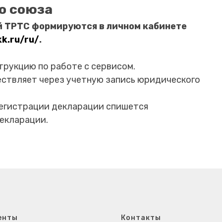
о союза
 ТРТС формируются в личном кабинете
kk.ru/ru/
.
рукцию по работе с сервисом.
ествляет через учетную запись юридического
регистрации декларации спишется
екларации.
енты
Контакты